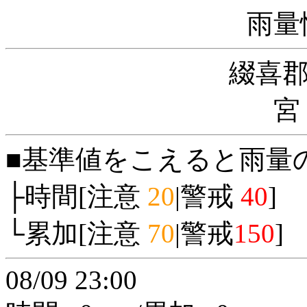
雨量
綴喜
宮
■基準値をこえると雨量
├時間[注意
20
|警戒
40
]
└累加[注意
70
|警戒
150
]
08/09 23:00