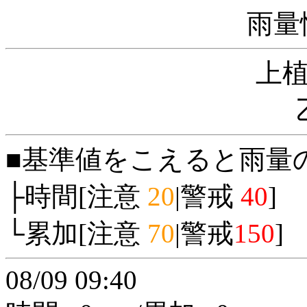
雨量
上
■基準値をこえると雨量
├時間[注意
20
|警戒
40
]
└累加[注意
70
|警戒
150
]
08/09 09:40