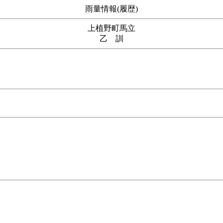
雨量情報(履歴)
上植野町馬立
乙 訓