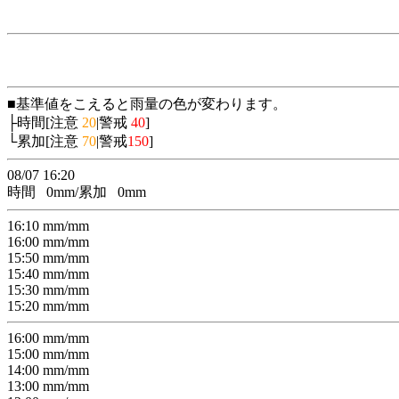
■基準値をこえると雨量の色が変わります。
├時間[注意
20
|警戒
40
]
└累加[注意
70
|警戒
150
]
08/07 16:20
時間
0
mm/累加
0
mm
16:10
mm/
mm
16:00
mm/
mm
15:50
mm/
mm
15:40
mm/
mm
15:30
mm/
mm
15:20
mm/
mm
16:00
mm/
mm
15:00
mm/
mm
14:00
mm/
mm
13:00
mm/
mm