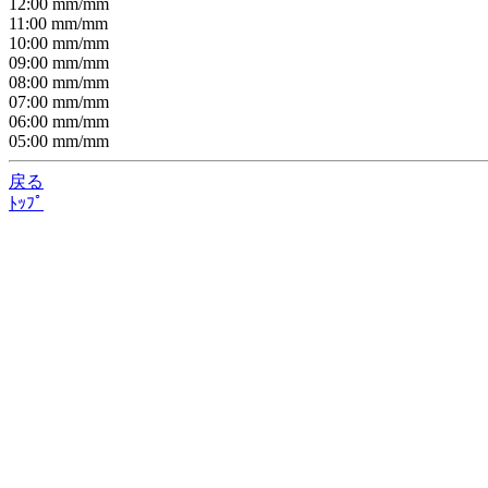
12:00
mm/
mm
11:00
mm/
mm
10:00
mm/
mm
09:00
mm/
mm
08:00
mm/
mm
07:00
mm/
mm
06:00
mm/
mm
05:00
mm/
mm
戻る
ﾄｯﾌﾟ