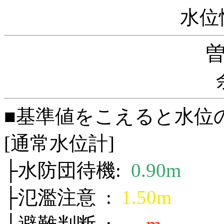
水位
■基準値をこえると水位
[通常水位計]
├水防団待機:
0.90m
├氾濫注意 :
1.50m