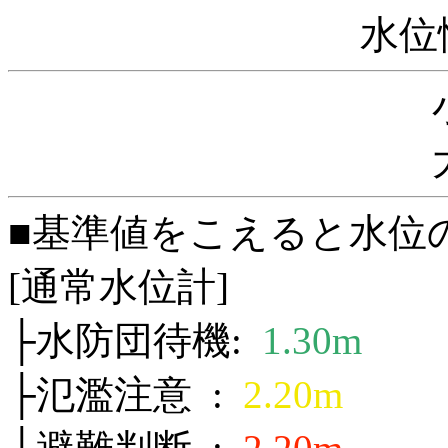
水位
■基準値をこえると水位
[通常水位計]
├水防団待機:
1.30m
├氾濫注意 :
2.20m