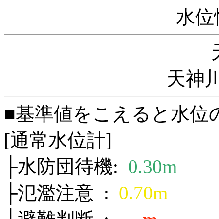
水位
天神川
■基準値をこえると水位
[通常水位計]
├水防団待機:
0.30m
├氾濫注意 :
0.70m