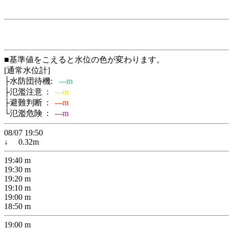
■基準値をこえると水位の色が変わります。
[通常水位計]
├水防団待機:
---m
├氾濫注意 :
---m
├避難判断 :
---m
└氾濫危険 :
---m
08/07 19:50
↓
0.32
m
19:40
m
19:30
m
19:20
m
19:10
m
19:00
m
18:50
m
19:00
m