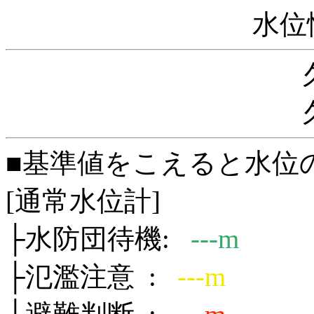
水位
■基準値をこえると水位
[通常水位計]
├水防団待機:
---m
├氾濫注意 :
---m