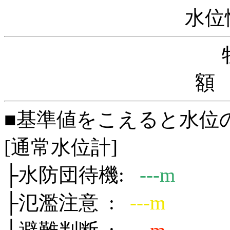
水位
額 
■基準値をこえると水位
[通常水位計]
├水防団待機:
---m
├氾濫注意 :
---m