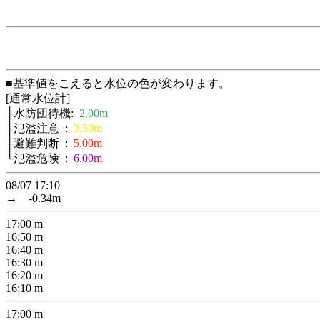
■基準値をこえると水位の色が変わります。
[通常水位計]
├水防団待機:
2.00m
├氾濫注意 :
3.50m
├避難判断 :
5.00m
└氾濫危険 :
6.00m
08/07 17:10
→
-0.34
m
17:00
m
16:50
m
16:40
m
16:30
m
16:20
m
16:10
m
17:00
m