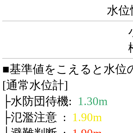
水位
■基準値をこえると水位
[通常水位計]
├水防団待機:
1.30m
├氾濫注意 :
1.90m