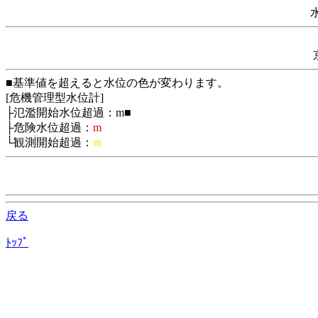
■基準値を超えると水位の色が変わります。
[危機管理型水位計]
├氾濫開始水位超過：
m■
├危険水位超過：
m
└観測開始超過：
m
戻る
ﾄｯﾌﾟ