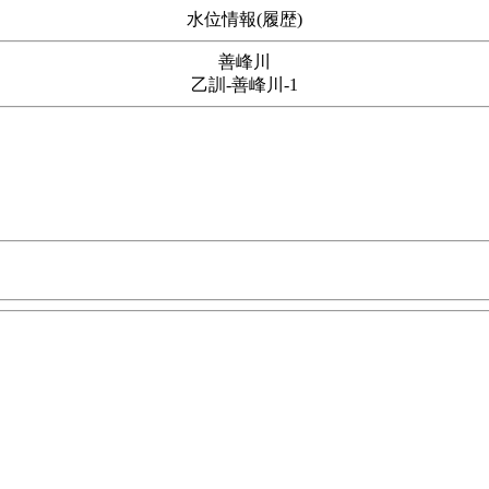
水位情報(履歴)
善峰川
乙訓-善峰川-1