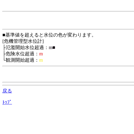
■基準値を超えると水位の色が変わります。
[危機管理型水位計]
├氾濫開始水位超過：
m■
├危険水位超過：
m
└観測開始超過：
m
戻る
ﾄｯﾌﾟ