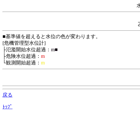
■基準値を超えると水位の色が変わります。
[危機管理型水位計]
├氾濫開始水位超過：
m■
├危険水位超過：
m
└観測開始超過：
m
戻る
ﾄｯﾌﾟ