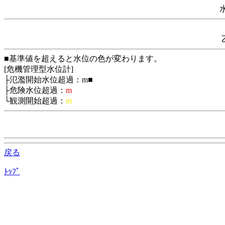
■基準値を超えると水位の色が変わります。
[危機管理型水位計]
├氾濫開始水位超過：
m■
├危険水位超過：
m
└観測開始超過：
m
戻る
ﾄｯﾌﾟ