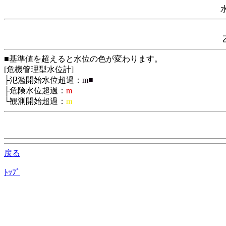
■基準値を超えると水位の色が変わります。
[危機管理型水位計]
├氾濫開始水位超過：
m■
├危険水位超過：
m
└観測開始超過：
m
戻る
ﾄｯﾌﾟ