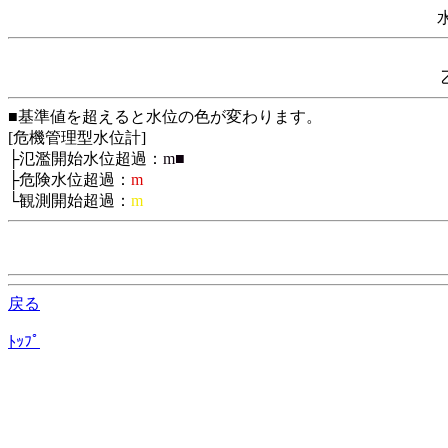
■基準値を超えると水位の色が変わります。
[危機管理型水位計]
├氾濫開始水位超過：
m■
├危険水位超過：
m
└観測開始超過：
m
戻る
ﾄｯﾌﾟ