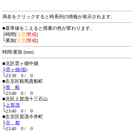
局名をクリックすると時系列の情報が表示されます。
■基準値をこえると雨量の色が変わります。
├時間[
注意
|
警戒
]
└累加[
注意
|
警戒
]
時間/累加 [mm]
■北区雲ヶ畑中畑
├
雲ヶ畑(国)
└23:30 0 / 0
■左京区鞍馬貴船町
├
貴 船
└23:40 0 / 0
■北区上賀茂十三石山
├
上賀茂
└23:40 0 / 0
■左京区賀茂今井町
├
京 都
└23:40 0 / 0