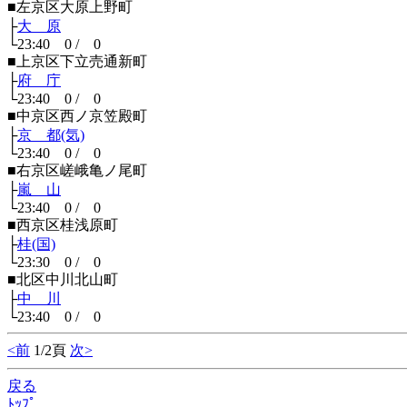
■左京区大原上野町
├
大 原
└23:40 0 / 0
■上京区下立売通新町
├
府 庁
└23:40 0 / 0
■中京区西ノ京笠殿町
├
京 都(気)
└23:40 0 / 0
■右京区嵯峨亀ノ尾町
├
嵐 山
└23:40 0 / 0
■西京区桂浅原町
├
桂(国)
└23:30 0 / 0
■北区中川北山町
├
中 川
└23:40 0 / 0
<前
1/2頁
次>
戻る
ﾄｯﾌﾟ