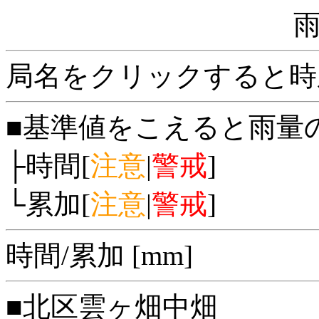
局名をクリックすると時
■基準値をこえると雨量
├時間[
注意
|
警戒
]
└累加[
注意
|
警戒
]
時間/累加 [mm]
■北区雲ヶ畑中畑