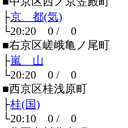
■中京区西ノ京笠殿町
├
京 都(気)
└20:20 0 / 0
■右京区嵯峨亀ノ尾町
├
嵐 山
└20:20 0 / 0
■西京区桂浅原町
├
桂(国)
└20:10 0 / 0