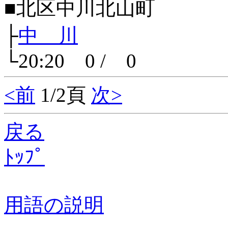
■北区中川北山町
├
中 川
└20:20 0 / 0
<前
1/2頁
次>
戻る
ﾄｯﾌﾟ
用語の説明