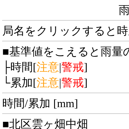
局名をクリックすると時
■基準値をこえると雨量
├時間[
注意
|
警戒
]
└累加[
注意
|
警戒
]
時間/累加 [mm]
■北区雲ヶ畑中畑