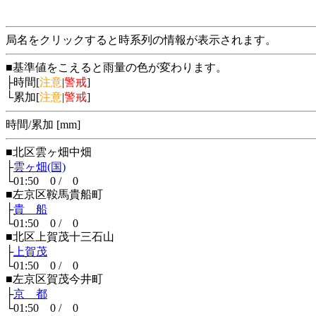
局名をクリックすると時系列の情報が表示されます。
■基準値をこえると雨量の色が変わります。
├時間[
注意
|
警戒
]
└累加[
注意
|
警戒
]
時間/累加 [mm]
■北区雲ヶ畑中畑
├
雲ヶ畑(国)
└01:50 0 / 0
■左京区鞍馬貴船町
├
貴 船
└01:50 0 / 0
■北区上賀茂十三石山
├
上賀茂
└01:50 0 / 0
■左京区賀茂今井町
├
京 都
└01:50 0 / 0