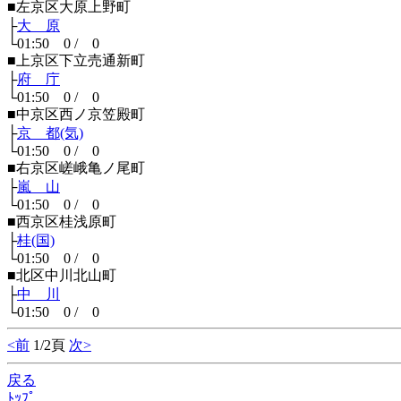
■左京区大原上野町
├
大 原
└01:50 0 / 0
■上京区下立売通新町
├
府 庁
└01:50 0 / 0
■中京区西ノ京笠殿町
├
京 都(気)
└01:50 0 / 0
■右京区嵯峨亀ノ尾町
├
嵐 山
└01:50 0 / 0
■西京区桂浅原町
├
桂(国)
└01:50 0 / 0
■北区中川北山町
├
中 川
└01:50 0 / 0
<前
1/2頁
次>
戻る
ﾄｯﾌﾟ