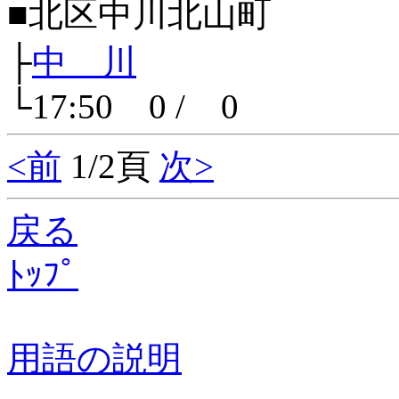
■北区中川北山町
├
中 川
└17:50 0 / 0
<前
1/2頁
次>
戻る
ﾄｯﾌﾟ
用語の説明