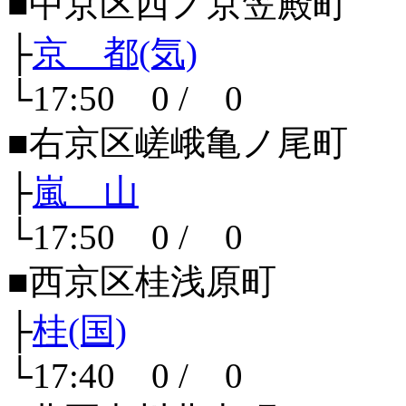
■中京区西ノ京笠殿町
├
京 都(気)
└17:50 0 / 0
■右京区嵯峨亀ノ尾町
├
嵐 山
└17:50 0 / 0
■西京区桂浅原町
├
桂(国)
└17:40 0 / 0