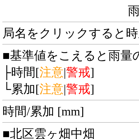
局名をクリックすると時
■基準値をこえると雨量
├時間[
注意
|
警戒
]
└累加[
注意
|
警戒
]
時間/累加 [mm]
■北区雲ヶ畑中畑