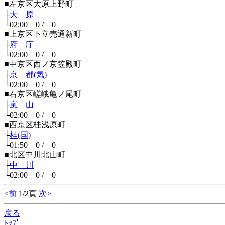
■左京区大原上野町
├
大 原
└02:00 0 / 0
■上京区下立売通新町
├
府 庁
└02:00 0 / 0
■中京区西ノ京笠殿町
├
京 都(気)
└02:00 0 / 0
■右京区嵯峨亀ノ尾町
├
嵐 山
└02:00 0 / 0
■西京区桂浅原町
├
桂(国)
└01:50 0 / 0
■北区中川北山町
├
中 川
└02:00 0 / 0
<前
1/2頁
次>
戻る
ﾄｯﾌﾟ