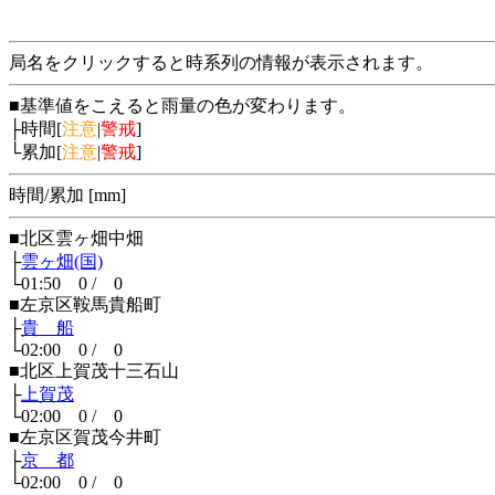
局名をクリックすると時系列の情報が表示されます。
■基準値をこえると雨量の色が変わります。
├時間[
注意
|
警戒
]
└累加[
注意
|
警戒
]
時間/累加 [mm]
■北区雲ヶ畑中畑
├
雲ヶ畑(国)
└01:50 0 / 0
■左京区鞍馬貴船町
├
貴 船
└02:00 0 / 0
■北区上賀茂十三石山
├
上賀茂
└02:00 0 / 0
■左京区賀茂今井町
├
京 都
└02:00 0 / 0