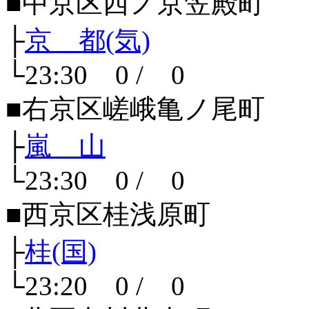
■中京区西ノ京笠殿町
├
京 都(気)
└23:30 0 / 0
■右京区嵯峨亀ノ尾町
├
嵐 山
└23:30 0 / 0
■西京区桂浅原町
├
桂(国)
└23:20 0 / 0