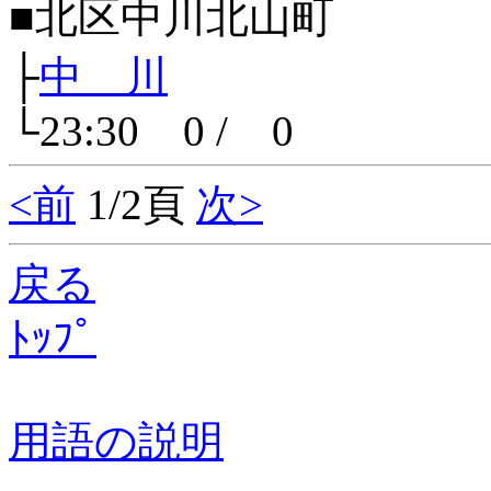
■北区中川北山町
├
中 川
└23:30 0 / 0
<前
1/2頁
次>
戻る
ﾄｯﾌﾟ
用語の説明