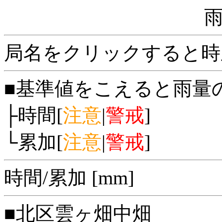
局名をクリックすると時
■基準値をこえると雨量
├時間[
注意
|
警戒
]
└累加[
注意
|
警戒
]
時間/累加 [mm]
■北区雲ヶ畑中畑