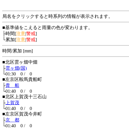
局名をクリックすると時系列の情報が表示されます。
■基準値をこえると雨量の色が変わります。
├時間[
注意
|
警戒
]
└累加[
注意
|
警戒
]
時間/累加 [mm]
■北区雲ヶ畑中畑
├
雲ヶ畑(国)
└01:30 0 / 0
■左京区鞍馬貴船町
├
貴 船
└01:40 0 / 0
■北区上賀茂十三石山
├
上賀茂
└01:40 0 / 0
■左京区賀茂今井町
├
京 都
└01:40 0 / 0