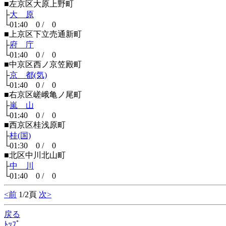
■左京区大原上野町
├
大 原
└01:40 0 / 0
■上京区下立売通新町
├
府 庁
└01:40 0 / 0
■中京区西ノ京笠殿町
├
京 都(気)
└01:40 0 / 0
■右京区嵯峨亀ノ尾町
├
嵐 山
└01:40 0 / 0
■西京区桂浅原町
├
桂(国)
└01:30 0 / 0
■北区中川北山町
├
中 川
└01:40 0 / 0
<前
1/2頁
次>
戻る
ﾄｯﾌﾟ