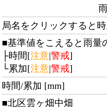
局名をクリックすると時
■基準値をこえると雨量
├時間[
注意
|
警戒
]
└累加[
注意
|
警戒
]
時間/累加 [mm]
■北区雲ヶ畑中畑