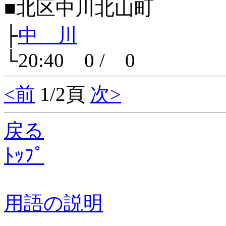
■北区中川北山町
├
中 川
└20:40 0 / 0
<前
1/2頁
次>
戻る
ﾄｯﾌﾟ
用語の説明