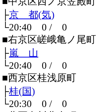
■中京区西ノ京笠殿町
├
京 都(気)
└20:40 0 / 0
■右京区嵯峨亀ノ尾町
├
嵐 山
└20:40 0 / 0
■西京区桂浅原町
├
桂(国)
└20:30 0 / 0