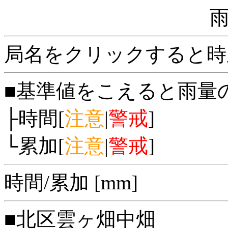
局名をクリックすると時
■基準値をこえると雨量
├時間[
注意
|
警戒
]
└累加[
注意
|
警戒
]
時間/累加 [mm]
■北区雲ヶ畑中畑