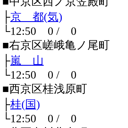
■中京区西ノ京笠殿町
├
京 都(気)
└12:50 0 / 0
■右京区嵯峨亀ノ尾町
├
嵐 山
└12:50 0 / 0
■西京区桂浅原町
├
桂(国)
└12:50 0 / 0