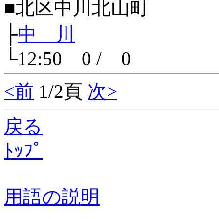
■北区中川北山町
├
中 川
└12:50 0 / 0
<前
1/2頁
次>
戻る
ﾄｯﾌﾟ
用語の説明