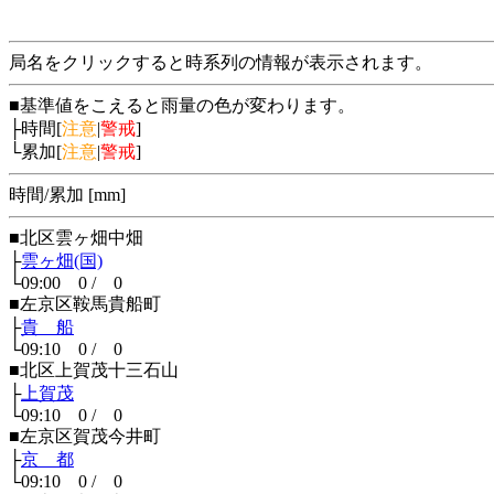
局名をクリックすると時系列の情報が表示されます。
■基準値をこえると雨量の色が変わります。
├時間[
注意
|
警戒
]
└累加[
注意
|
警戒
]
時間/累加 [mm]
■北区雲ヶ畑中畑
├
雲ヶ畑(国)
└09:00 0 / 0
■左京区鞍馬貴船町
├
貴 船
└09:10 0 / 0
■北区上賀茂十三石山
├
上賀茂
└09:10 0 / 0
■左京区賀茂今井町
├
京 都
└09:10 0 / 0