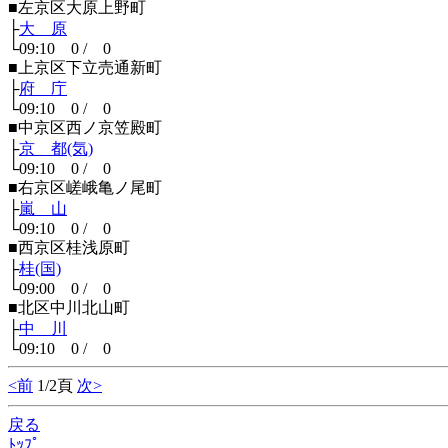
■左京区大原上野町
├
大 原
└09:10 0 / 0
■上京区下立売通新町
├
府 庁
└09:10 0 / 0
■中京区西ノ京笠殿町
├
京 都(気)
└09:10 0 / 0
■右京区嵯峨亀ノ尾町
├
嵐 山
└09:10 0 / 0
■西京区桂浅原町
├
桂(国)
└09:00 0 / 0
■北区中川北山町
├
中 川
└09:10 0 / 0
<前
1/2頁
次>
戻る
ﾄｯﾌﾟ