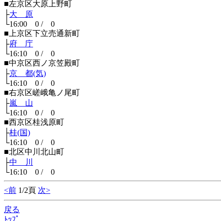
■左京区大原上野町
├
大 原
└16:00 0 / 0
■上京区下立売通新町
├
府 庁
└16:10 0 / 0
■中京区西ノ京笠殿町
├
京 都(気)
└16:10 0 / 0
■右京区嵯峨亀ノ尾町
├
嵐 山
└16:10 0 / 0
■西京区桂浅原町
├
桂(国)
└16:10 0 / 0
■北区中川北山町
├
中 川
└16:10 0 / 0
<前
1/2頁
次>
戻る
ﾄｯﾌﾟ