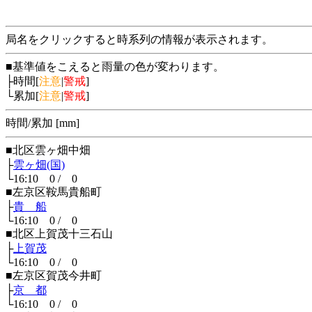
局名をクリックすると時系列の情報が表示されます。
■基準値をこえると雨量の色が変わります。
├時間[
注意
|
警戒
]
└累加[
注意
|
警戒
]
時間/累加 [mm]
■北区雲ヶ畑中畑
├
雲ヶ畑(国)
└16:10 0 / 0
■左京区鞍馬貴船町
├
貴 船
└16:10 0 / 0
■北区上賀茂十三石山
├
上賀茂
└16:10 0 / 0
■左京区賀茂今井町
├
京 都
└16:10 0 / 0