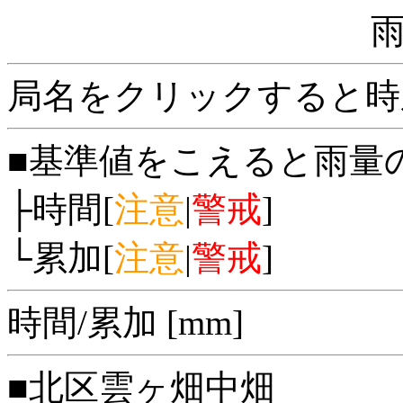
局名をクリックすると時
■基準値をこえると雨量
├時間[
注意
|
警戒
]
└累加[
注意
|
警戒
]
時間/累加 [mm]
■北区雲ヶ畑中畑