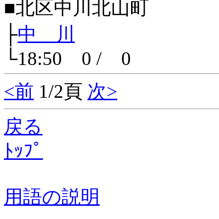
■北区中川北山町
├
中 川
└18:50 0 / 0
<前
1/2頁
次>
戻る
ﾄｯﾌﾟ
用語の説明