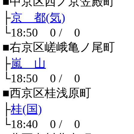
■中京区西ノ京笠殿町
├
京 都(気)
└18:50 0 / 0
■右京区嵯峨亀ノ尾町
├
嵐 山
└18:50 0 / 0
■西京区桂浅原町
├
桂(国)
└18:40 0 / 0