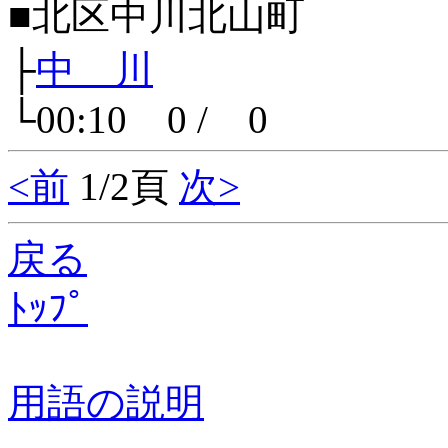
■北区中川北山町
├
中 川
└00:10 0 / 0
<前
1/2頁
次>
戻る
ﾄｯﾌﾟ
用語の説明