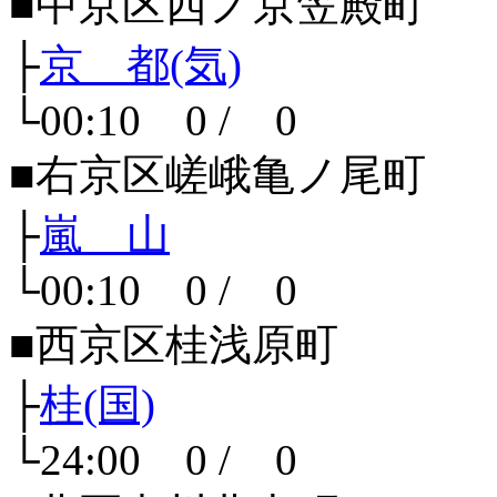
■中京区西ノ京笠殿町
├
京 都(気)
└00:10 0 / 0
■右京区嵯峨亀ノ尾町
├
嵐 山
└00:10 0 / 0
■西京区桂浅原町
├
桂(国)
└24:00 0 / 0