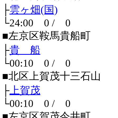
├
雲ヶ畑(国)
└24:00 0 / 0
■左京区鞍馬貴船町
├
貴 船
└00:10 0 / 0
■北区上賀茂十三石山
├
上賀茂
└00:10 0 / 0
■左京区賀茂今井町