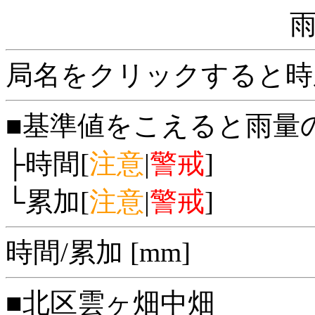
局名をクリックすると時
■基準値をこえると雨量
├時間[
注意
|
警戒
]
└累加[
注意
|
警戒
]
時間/累加 [mm]
■北区雲ヶ畑中畑