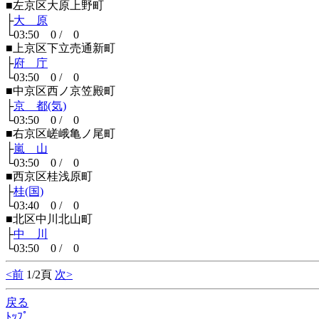
■左京区大原上野町
├
大 原
└03:50 0 / 0
■上京区下立売通新町
├
府 庁
└03:50 0 / 0
■中京区西ノ京笠殿町
├
京 都(気)
└03:50 0 / 0
■右京区嵯峨亀ノ尾町
├
嵐 山
└03:50 0 / 0
■西京区桂浅原町
├
桂(国)
└03:40 0 / 0
■北区中川北山町
├
中 川
└03:50 0 / 0
<前
1/2頁
次>
戻る
ﾄｯﾌﾟ