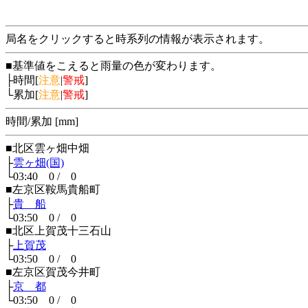
局名をクリックすると時系列の情報が表示されます。
■基準値をこえると雨量の色が変わります。
├時間[
注意
|
警戒
]
└累加[
注意
|
警戒
]
時間/累加 [mm]
■北区雲ヶ畑中畑
├
雲ヶ畑(国)
└03:40 0 / 0
■左京区鞍馬貴船町
├
貴 船
└03:50 0 / 0
■北区上賀茂十三石山
├
上賀茂
└03:50 0 / 0
■左京区賀茂今井町
├
京 都
└03:50 0 / 0