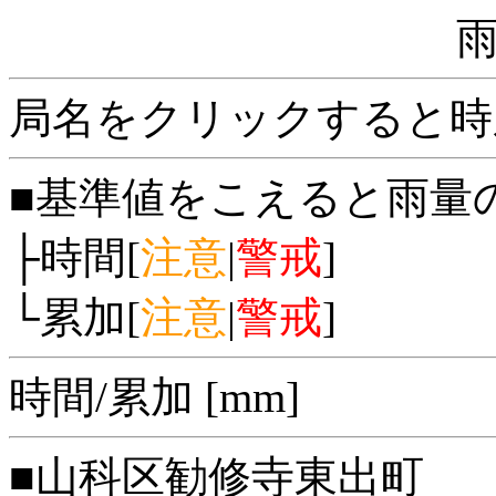
局名をクリックすると時
■基準値をこえると雨量
├時間[
注意
|
警戒
]
└累加[
注意
|
警戒
]
時間/累加 [mm]
■山科区勧修寺東出町