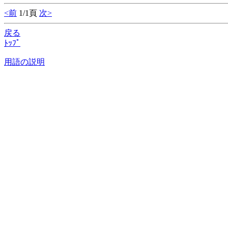
<前
1/1頁
次>
戻る
ﾄｯﾌﾟ
用語の説明