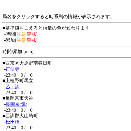
局名をクリックすると時系列の情報が表示されます。
■基準値をこえると雨量の色が変わります。
├時間[
注意
|
警戒
]
└累加[
注意
|
警戒
]
時間/累加 [mm]
■西京区大原野南春日町
├
正法寺
└23:40 0 / 0
■上植野町馬立
├
乙 訓
└23:40 0 / 0
■長岡京市天神
├
長岡京(気)
└23:40 0 / 0
■乙訓郡大山崎町
├
松田橋
└23:40 0 / 0