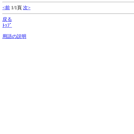
<前
1/1頁
次>
戻る
ﾄｯﾌﾟ
用語の説明