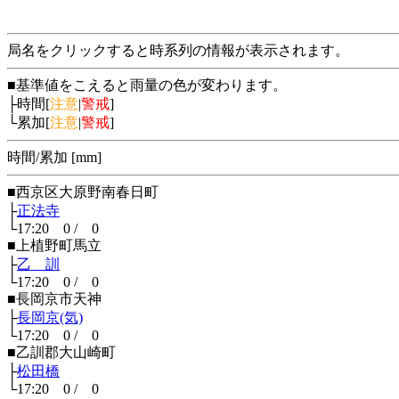
局名をクリックすると時系列の情報が表示されます。
■基準値をこえると雨量の色が変わります。
├時間[
注意
|
警戒
]
└累加[
注意
|
警戒
]
時間/累加 [mm]
■西京区大原野南春日町
├
正法寺
└17:20 0 / 0
■上植野町馬立
├
乙 訓
└17:20 0 / 0
■長岡京市天神
├
長岡京(気)
└17:20 0 / 0
■乙訓郡大山崎町
├
松田橋
└17:20 0 / 0