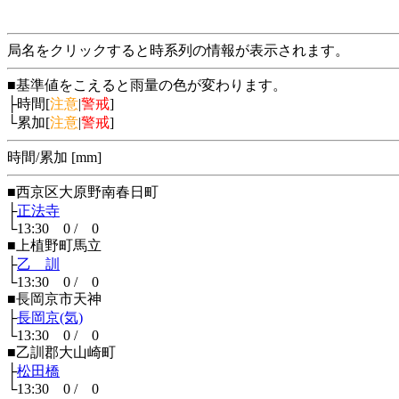
局名をクリックすると時系列の情報が表示されます。
■基準値をこえると雨量の色が変わります。
├時間[
注意
|
警戒
]
└累加[
注意
|
警戒
]
時間/累加 [mm]
■西京区大原野南春日町
├
正法寺
└13:30 0 / 0
■上植野町馬立
├
乙 訓
└13:30 0 / 0
■長岡京市天神
├
長岡京(気)
└13:30 0 / 0
■乙訓郡大山崎町
├
松田橋
└13:30 0 / 0