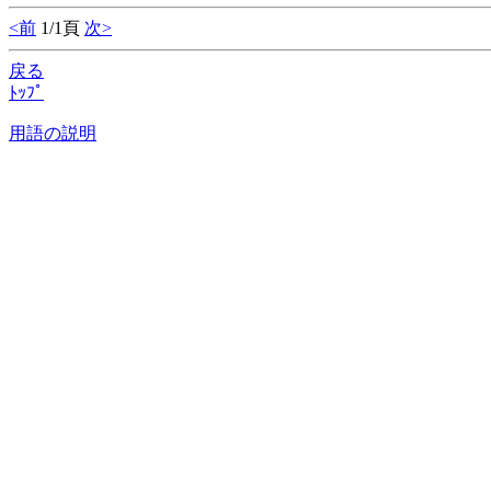
<前
1/1頁
次>
戻る
ﾄｯﾌﾟ
用語の説明