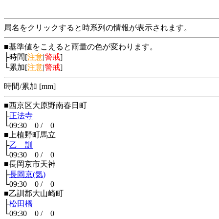
局名をクリックすると時系列の情報が表示されます。
■基準値をこえると雨量の色が変わります。
├時間[
注意
|
警戒
]
└累加[
注意
|
警戒
]
時間/累加 [mm]
■西京区大原野南春日町
├
正法寺
└09:30 0 / 0
■上植野町馬立
├
乙 訓
└09:30 0 / 0
■長岡京市天神
├
長岡京(気)
└09:30 0 / 0
■乙訓郡大山崎町
├
松田橋
└09:30 0 / 0