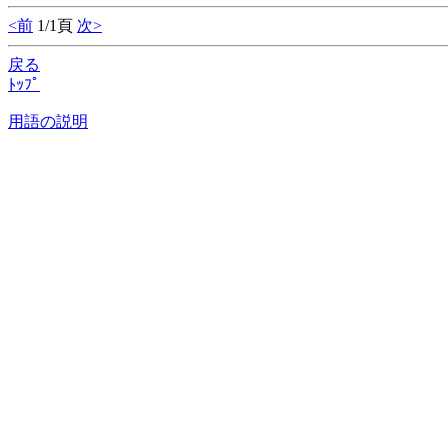
<前
1/1頁
次>
戻る
ﾄｯﾌﾟ
用語の説明