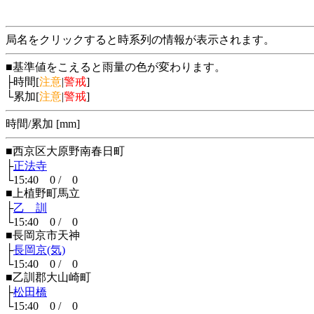
局名をクリックすると時系列の情報が表示されます。
■基準値をこえると雨量の色が変わります。
├時間[
注意
|
警戒
]
└累加[
注意
|
警戒
]
時間/累加 [mm]
■西京区大原野南春日町
├
正法寺
└15:40 0 / 0
■上植野町馬立
├
乙 訓
└15:40 0 / 0
■長岡京市天神
├
長岡京(気)
└15:40 0 / 0
■乙訓郡大山崎町
├
松田橋
└15:40 0 / 0