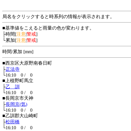
局名をクリックすると時系列の情報が表示されます。
■基準値をこえると雨量の色が変わります。
├時間[
注意
|
警戒
]
└累加[
注意
|
警戒
]
時間/累加 [mm]
■西京区大原野南春日町
├
正法寺
└16:10 0 / 0
■上植野町馬立
├
乙 訓
└16:10 0 / 0
■長岡京市天神
├
長岡京(気)
└16:10 0 / 0
■乙訓郡大山崎町
├
松田橋
└16:10 0 / 0