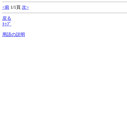
<前
1/1頁
次>
戻る
ﾄｯﾌﾟ
用語の説明