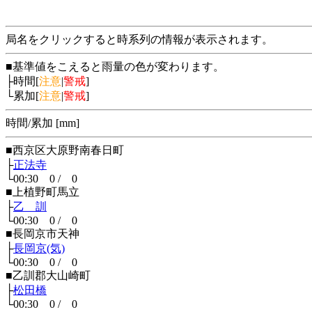
局名をクリックすると時系列の情報が表示されます。
■基準値をこえると雨量の色が変わります。
├時間[
注意
|
警戒
]
└累加[
注意
|
警戒
]
時間/累加 [mm]
■西京区大原野南春日町
├
正法寺
└00:30 0 / 0
■上植野町馬立
├
乙 訓
└00:30 0 / 0
■長岡京市天神
├
長岡京(気)
└00:30 0 / 0
■乙訓郡大山崎町
├
松田橋
└00:30 0 / 0