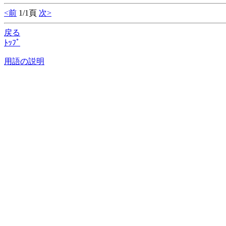
<前
1/1頁
次>
戻る
ﾄｯﾌﾟ
用語の説明