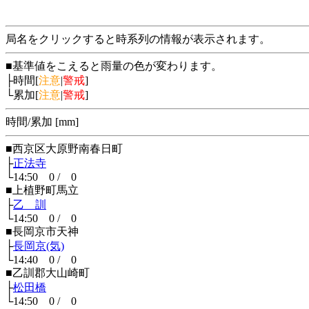
局名をクリックすると時系列の情報が表示されます。
■基準値をこえると雨量の色が変わります。
├時間[
注意
|
警戒
]
└累加[
注意
|
警戒
]
時間/累加 [mm]
■西京区大原野南春日町
├
正法寺
└14:50 0 / 0
■上植野町馬立
├
乙 訓
└14:50 0 / 0
■長岡京市天神
├
長岡京(気)
└14:40 0 / 0
■乙訓郡大山崎町
├
松田橋
└14:50 0 / 0