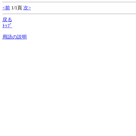
<前
1/1頁
次>
戻る
ﾄｯﾌﾟ
用語の説明