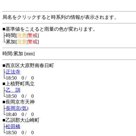
局名をクリックすると時系列の情報が表示されます。
■基準値をこえると雨量の色が変わります。
├時間[
注意
|
警戒
]
└累加[
注意
|
警戒
]
時間/累加 [mm]
■西京区大原野南春日町
├
正法寺
└18:50 0 / 0
■上植野町馬立
├
乙 訓
└18:50 0 / 0
■長岡京市天神
├
長岡京(気)
└18:40 0 / 0
■乙訓郡大山崎町
├
松田橋
└18:50 0 / 0