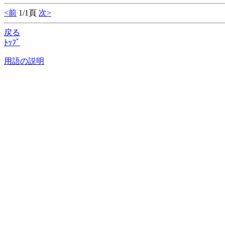
<前
1/1頁
次>
戻る
ﾄｯﾌﾟ
用語の説明