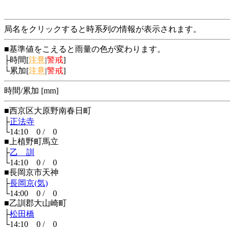
局名をクリックすると時系列の情報が表示されます。
■基準値をこえると雨量の色が変わります。
├時間[
注意
|
警戒
]
└累加[
注意
|
警戒
]
時間/累加 [mm]
■西京区大原野南春日町
├
正法寺
└14:10 0 / 0
■上植野町馬立
├
乙 訓
└14:10 0 / 0
■長岡京市天神
├
長岡京(気)
└14:00 0 / 0
■乙訓郡大山崎町
├
松田橋
└14:10 0 / 0