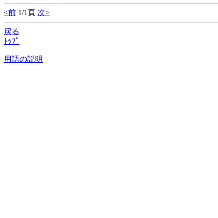
<前
1/1頁
次>
戻る
ﾄｯﾌﾟ
用語の説明