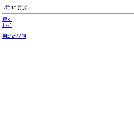
<前
1/1頁
次>
戻る
ﾄｯﾌﾟ
用語の説明