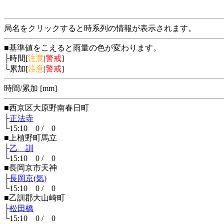
局名をクリックすると時系列の情報が表示されます。
■基準値をこえると雨量の色が変わります。
├時間[
注意
|
警戒
]
└累加[
注意
|
警戒
]
時間/累加 [mm]
■西京区大原野南春日町
├
正法寺
└15:10 0 / 0
■上植野町馬立
├
乙 訓
└15:10 0 / 0
■長岡京市天神
├
長岡京(気)
└15:10 0 / 0
■乙訓郡大山崎町
├
松田橋
└15:10 0 / 0