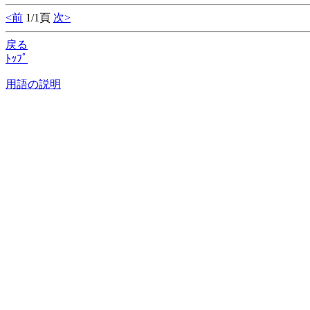
<前
1/1頁
次>
戻る
ﾄｯﾌﾟ
用語の説明