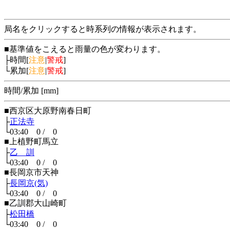
局名をクリックすると時系列の情報が表示されます。
■基準値をこえると雨量の色が変わります。
├時間[
注意
|
警戒
]
└累加[
注意
|
警戒
]
時間/累加 [mm]
■西京区大原野南春日町
├
正法寺
└03:40 0 / 0
■上植野町馬立
├
乙 訓
└03:40 0 / 0
■長岡京市天神
├
長岡京(気)
└03:40 0 / 0
■乙訓郡大山崎町
├
松田橋
└03:40 0 / 0