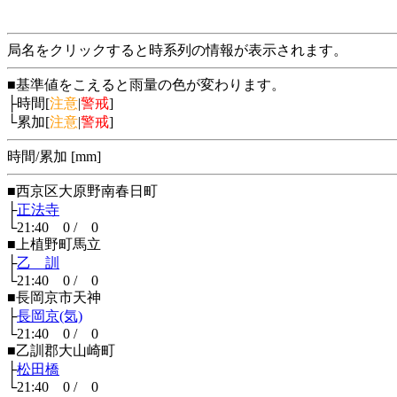
局名をクリックすると時系列の情報が表示されます。
■基準値をこえると雨量の色が変わります。
├時間[
注意
|
警戒
]
└累加[
注意
|
警戒
]
時間/累加 [mm]
■西京区大原野南春日町
├
正法寺
└21:40 0 / 0
■上植野町馬立
├
乙 訓
└21:40 0 / 0
■長岡京市天神
├
長岡京(気)
└21:40 0 / 0
■乙訓郡大山崎町
├
松田橋
└21:40 0 / 0