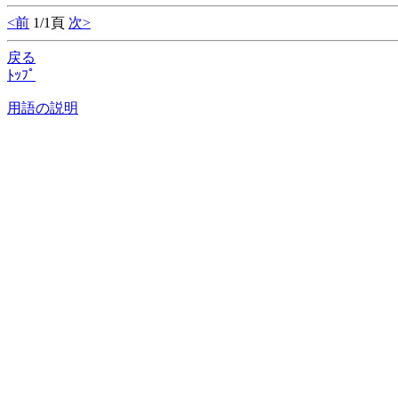
<前
1/1頁
次>
戻る
ﾄｯﾌﾟ
用語の説明