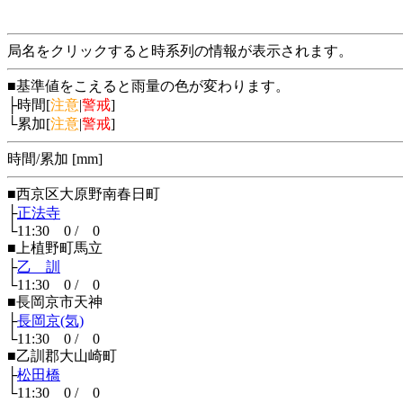
局名をクリックすると時系列の情報が表示されます。
■基準値をこえると雨量の色が変わります。
├時間[
注意
|
警戒
]
└累加[
注意
|
警戒
]
時間/累加 [mm]
■西京区大原野南春日町
├
正法寺
└11:30 0 / 0
■上植野町馬立
├
乙 訓
└11:30 0 / 0
■長岡京市天神
├
長岡京(気)
└11:30 0 / 0
■乙訓郡大山崎町
├
松田橋
└11:30 0 / 0