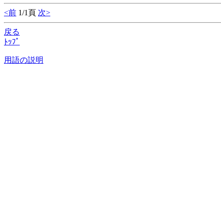
<前
1/1頁
次>
戻る
ﾄｯﾌﾟ
用語の説明