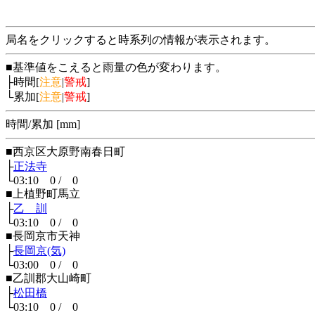
局名をクリックすると時系列の情報が表示されます。
■基準値をこえると雨量の色が変わります。
├時間[
注意
|
警戒
]
└累加[
注意
|
警戒
]
時間/累加 [mm]
■西京区大原野南春日町
├
正法寺
└03:10 0 / 0
■上植野町馬立
├
乙 訓
└03:10 0 / 0
■長岡京市天神
├
長岡京(気)
└03:00 0 / 0
■乙訓郡大山崎町
├
松田橋
└03:10 0 / 0