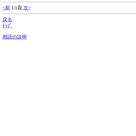
<前
1/1頁
次>
戻る
ﾄｯﾌﾟ
用語の説明