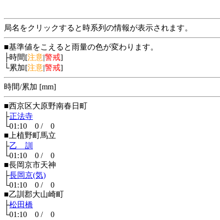
局名をクリックすると時系列の情報が表示されます。
■基準値をこえると雨量の色が変わります。
├時間[
注意
|
警戒
]
└累加[
注意
|
警戒
]
時間/累加 [mm]
■西京区大原野南春日町
├
正法寺
└01:10 0 / 0
■上植野町馬立
├
乙 訓
└01:10 0 / 0
■長岡京市天神
├
長岡京(気)
└01:10 0 / 0
■乙訓郡大山崎町
├
松田橋
└01:10 0 / 0