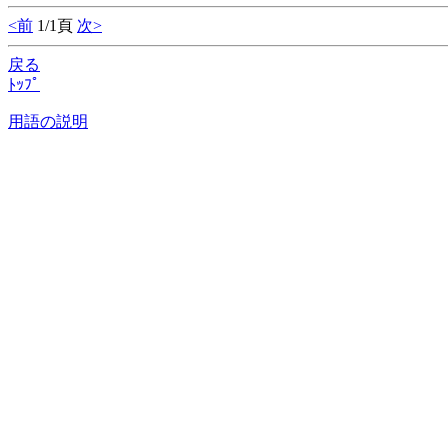
<前
1/1頁
次>
戻る
ﾄｯﾌﾟ
用語の説明