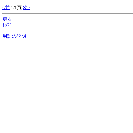
<前
1/1頁
次>
戻る
ﾄｯﾌﾟ
用語の説明