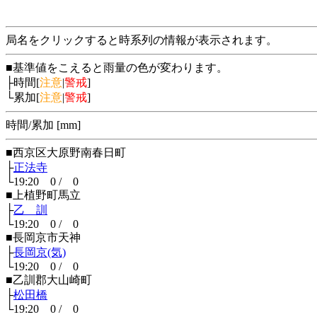
局名をクリックすると時系列の情報が表示されます。
■基準値をこえると雨量の色が変わります。
├時間[
注意
|
警戒
]
└累加[
注意
|
警戒
]
時間/累加 [mm]
■西京区大原野南春日町
├
正法寺
└19:20 0 / 0
■上植野町馬立
├
乙 訓
└19:20 0 / 0
■長岡京市天神
├
長岡京(気)
└19:20 0 / 0
■乙訓郡大山崎町
├
松田橋
└19:20 0 / 0